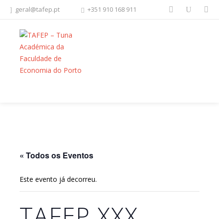
geral@tafep.pt
+351 910 168 911
FACEBOOK
YOUTU
« Todos os Eventos
Este evento já decorreu.
TAFEP XXX