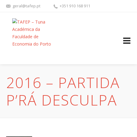
geral@tafep.pt
+351 910 168 911
FACEBOOK
YOUTU
2016 – PARTIDA
P’RÁ DESCULPA