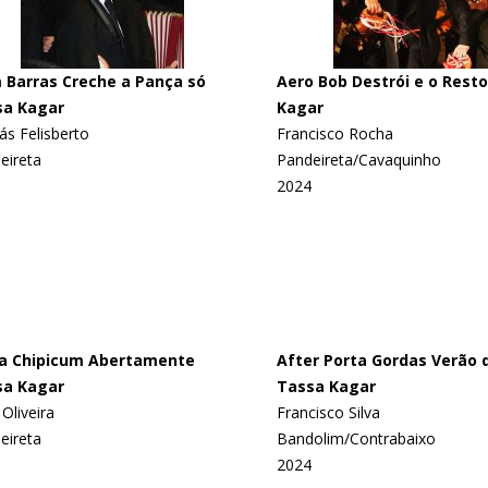
Barras Creche a Pança só
Aero Bob Destrói e o Rest
sa Kagar
Kagar
s Felisberto
Francisco Rocha
eireta
Pandeireta/Cavaquinho
2024
a Chipicum Abertamente
After Porta Gordas Verão 
sa Kagar
Tassa Kagar
Oliveira
Francisco Silva
eireta
Bandolim/Contrabaixo
2024