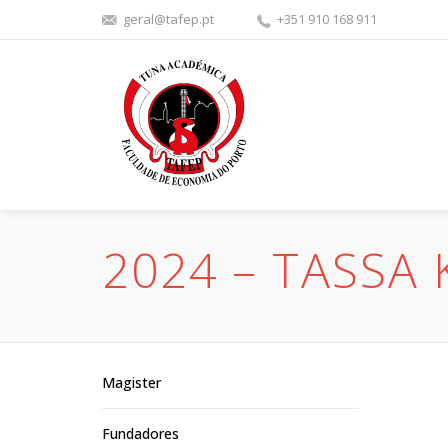
geral@tafep.pt
+351 910 168 911
2024 – TASSA 
Magister
Fundadores