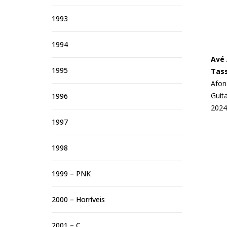
1993
1994
Avé 
1995
Tas
Afon
Guita
1996
2024
1997
1998
1999 – PNK
2000 – Horríveis
2001 – C.