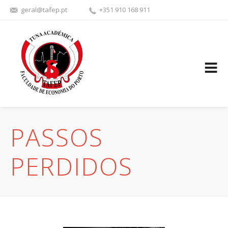
geral@tafep.pt
+351 910 168 911
FACEBOOK
YOUTU
PASSOS
PERDIDOS