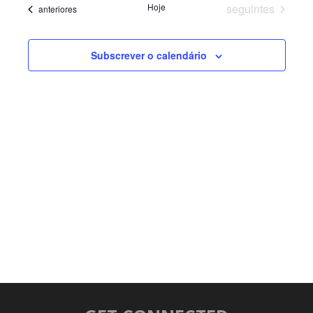
SEA
Eventos
Hoje
seguintes
Eventos
anteriores
VIE
Subscrever o calendário
NAV